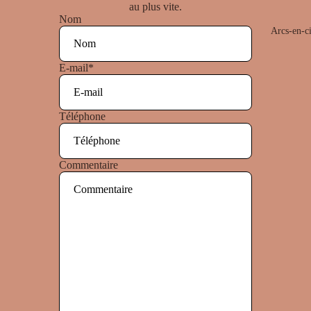
au plus vite.
Nom
Arcs-en-ci
E-mail
*
Téléphone
Commentaire