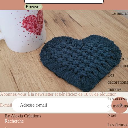
Envoyer
Le macra
Les couron
en macram
Les
décorations
murales
Abonnez-vous à la newsletter et bénéficiez de 10 % de réduction
Les accesso
E-mail
Politique de remboursement
en macram
Politique de confidentialité
Noël
By Alexia Créations
Recherche
Conditions d’utilisation
Les fleurs 