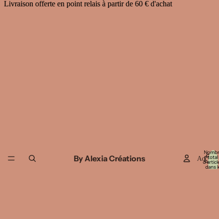
Livraison offerte en point relais à partir de 60 € d'achat
Livraison offerte en point relais à partir de 60 € d'achat
Nomb
By Alexia Créations
total
Accueil
d’articl
dans l
panier: